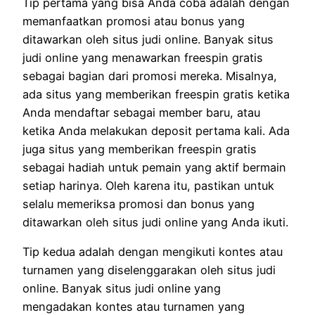
Tip pertama yang bisa Anda coba adalah dengan
memanfaatkan promosi atau bonus yang
ditawarkan oleh situs judi online. Banyak situs
judi online yang menawarkan freespin gratis
sebagai bagian dari promosi mereka. Misalnya,
ada situs yang memberikan freespin gratis ketika
Anda mendaftar sebagai member baru, atau
ketika Anda melakukan deposit pertama kali. Ada
juga situs yang memberikan freespin gratis
sebagai hadiah untuk pemain yang aktif bermain
setiap harinya. Oleh karena itu, pastikan untuk
selalu memeriksa promosi dan bonus yang
ditawarkan oleh situs judi online yang Anda ikuti.
Tip kedua adalah dengan mengikuti kontes atau
turnamen yang diselenggarakan oleh situs judi
online. Banyak situs judi online yang
mengadakan kontes atau turnamen yang