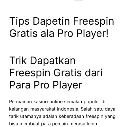
Tips Dapetin Freespin
Gratis ala Pro Player!
Trik Dapatkan
Freespin Gratis dari
Para Pro Player
Permainan kasino online semakin populer di
kalangan masyarakat Indonesia. Salah satu daya
tarik utamanya adalah keberadaan freespin yang
bisa membuat para pemain merasa lebih