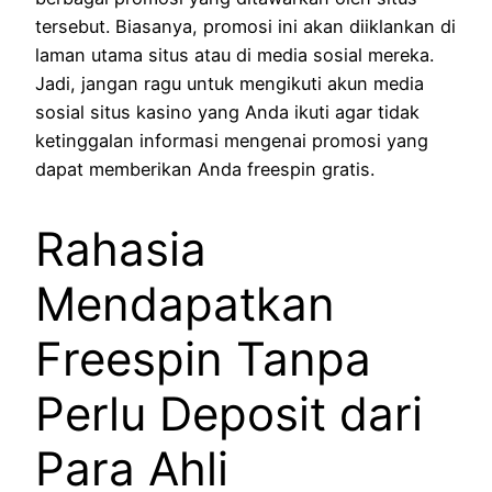
tersebut. Biasanya, promosi ini akan diiklankan di
laman utama situs atau di media sosial mereka.
Jadi, jangan ragu untuk mengikuti akun media
sosial situs kasino yang Anda ikuti agar tidak
ketinggalan informasi mengenai promosi yang
dapat memberikan Anda freespin gratis.
Rahasia
Mendapatkan
Freespin Tanpa
Perlu Deposit dari
Para Ahli