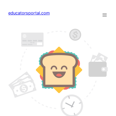
Skip
to
educatorsportal.com
content