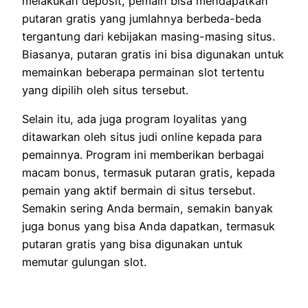
melakukan deposit, pemain bisa mendapatkan
putaran gratis yang jumlahnya berbeda-beda
tergantung dari kebijakan masing-masing situs.
Biasanya, putaran gratis ini bisa digunakan untuk
memainkan beberapa permainan slot tertentu
yang dipilih oleh situs tersebut.
Selain itu, ada juga program loyalitas yang
ditawarkan oleh situs judi online kepada para
pemainnya. Program ini memberikan berbagai
macam bonus, termasuk putaran gratis, kepada
pemain yang aktif bermain di situs tersebut.
Semakin sering Anda bermain, semakin banyak
juga bonus yang bisa Anda dapatkan, termasuk
putaran gratis yang bisa digunakan untuk
memutar gulungan slot.