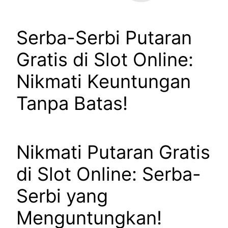
Serba-Serbi Putaran
Gratis di Slot Online:
Nikmati Keuntungan
Tanpa Batas!
Nikmati Putaran Gratis
di Slot Online: Serba-
Serbi yang
Menguntungkan!