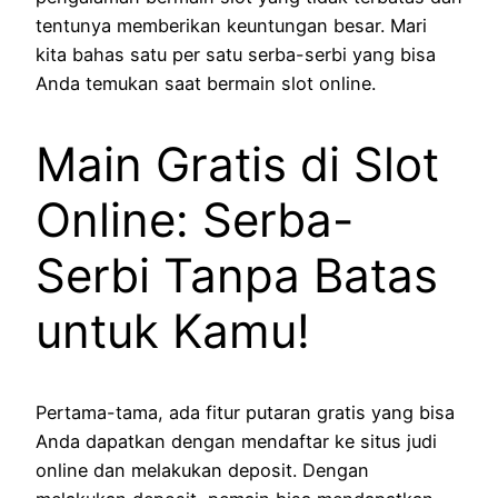
tentunya memberikan keuntungan besar. Mari
kita bahas satu per satu serba-serbi yang bisa
Anda temukan saat bermain slot online.
Main Gratis di Slot
Online: Serba-
Serbi Tanpa Batas
untuk Kamu!
Pertama-tama, ada fitur putaran gratis yang bisa
Anda dapatkan dengan mendaftar ke situs judi
online dan melakukan deposit. Dengan