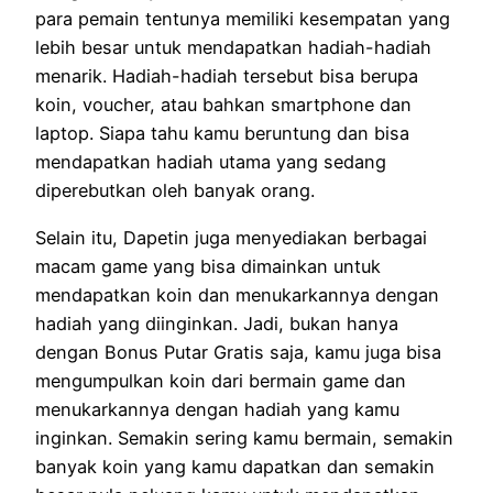
para pemain tentunya memiliki kesempatan yang
lebih besar untuk mendapatkan hadiah-hadiah
menarik. Hadiah-hadiah tersebut bisa berupa
koin, voucher, atau bahkan smartphone dan
laptop. Siapa tahu kamu beruntung dan bisa
mendapatkan hadiah utama yang sedang
diperebutkan oleh banyak orang.
Selain itu, Dapetin juga menyediakan berbagai
macam game yang bisa dimainkan untuk
mendapatkan koin dan menukarkannya dengan
hadiah yang diinginkan. Jadi, bukan hanya
dengan Bonus Putar Gratis saja, kamu juga bisa
mengumpulkan koin dari bermain game dan
menukarkannya dengan hadiah yang kamu
inginkan. Semakin sering kamu bermain, semakin
banyak koin yang kamu dapatkan dan semakin