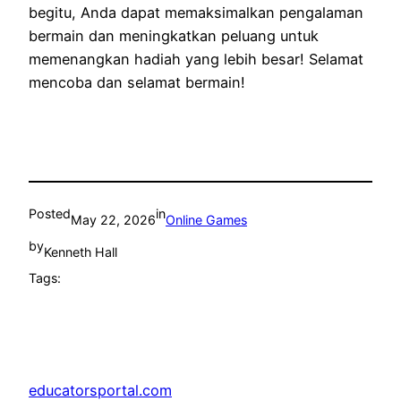
begitu, Anda dapat memaksimalkan pengalaman
bermain dan meningkatkan peluang untuk
memenangkan hadiah yang lebih besar! Selamat
mencoba dan selamat bermain!
Posted
in
May 22, 2026
Online Games
by
Kenneth Hall
Tags:
educatorsportal.com