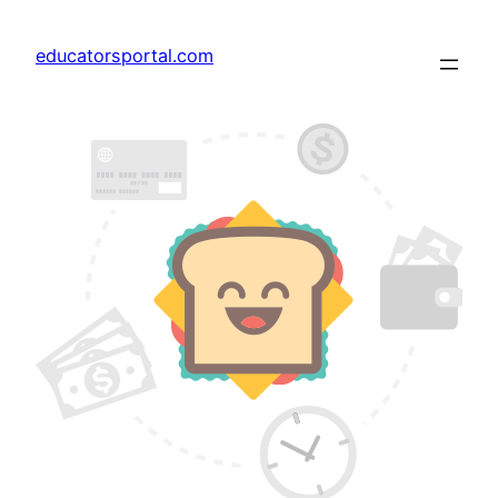
Skip
to
educatorsportal.com
content