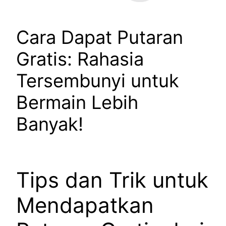
Cara Dapat Putaran
Gratis: Rahasia
Tersembunyi untuk
Bermain Lebih
Banyak!
Tips dan Trik untuk
Mendapatkan