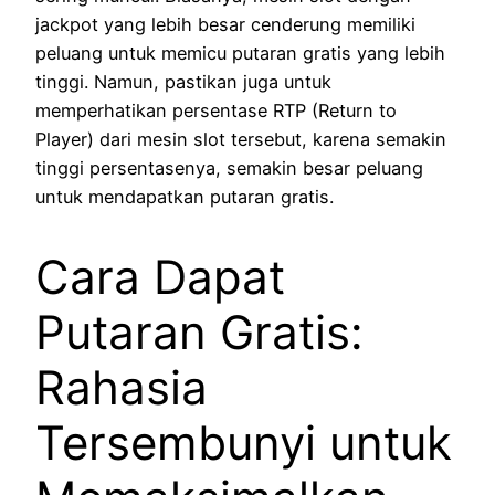
jackpot yang lebih besar cenderung memiliki
peluang untuk memicu putaran gratis yang lebih
tinggi. Namun, pastikan juga untuk
memperhatikan persentase RTP (Return to
Player) dari mesin slot tersebut, karena semakin
tinggi persentasenya, semakin besar peluang
untuk mendapatkan putaran gratis.
Cara Dapat
Putaran Gratis:
Rahasia
Tersembunyi untuk