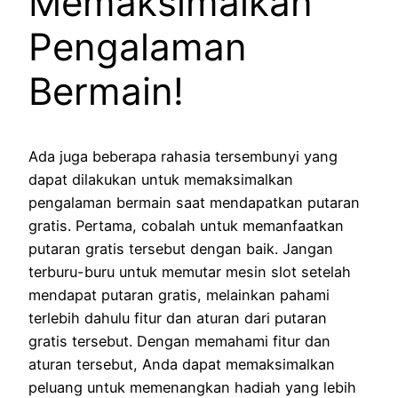
Memaksimalkan
Pengalaman
Bermain!
Ada juga beberapa rahasia tersembunyi yang
dapat dilakukan untuk memaksimalkan
pengalaman bermain saat mendapatkan putaran
gratis. Pertama, cobalah untuk memanfaatkan
putaran gratis tersebut dengan baik. Jangan
terburu-buru untuk memutar mesin slot setelah
mendapat putaran gratis, melainkan pahami
terlebih dahulu fitur dan aturan dari putaran
gratis tersebut. Dengan memahami fitur dan
aturan tersebut, Anda dapat memaksimalkan
peluang untuk memenangkan hadiah yang lebih