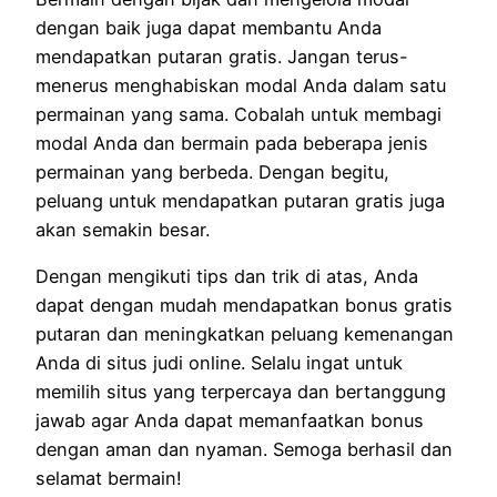
dengan baik juga dapat membantu Anda
mendapatkan putaran gratis. Jangan terus-
menerus menghabiskan modal Anda dalam satu
permainan yang sama. Cobalah untuk membagi
modal Anda dan bermain pada beberapa jenis
permainan yang berbeda. Dengan begitu,
peluang untuk mendapatkan putaran gratis juga
akan semakin besar.
Dengan mengikuti tips dan trik di atas, Anda
dapat dengan mudah mendapatkan bonus gratis
putaran dan meningkatkan peluang kemenangan
Anda di situs judi online. Selalu ingat untuk
memilih situs yang terpercaya dan bertanggung
jawab agar Anda dapat memanfaatkan bonus
dengan aman dan nyaman. Semoga berhasil dan
selamat bermain!