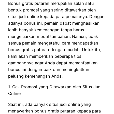
Bonus gratis putaran merupakan salah satu
bentuk promosi yang sering ditawarkan oleh
situs judi online kepada para pemainnya. Dengan
adanya bonus ini, pemain dapat menghasilkan
lebih banyak kemenangan tanpa harus
mengeluarkan modal tambahan. Namun, tidak
semua pemain mengetahui cara mendapatkan
bonus gratis putaran dengan mudah. Untuk itu,
kami akan memberikan beberapa tips
gampangnya agar Anda dapat memanfaatkan
bonus ini dengan baik dan meningkatkan
peluang kemenangan Anda.
1. Cek Promosi yang Ditawarkan oleh Situs Judi
Online
Saat ini, ada banyak situs judi online yang
menawarkan bonus gratis putaran kepada para